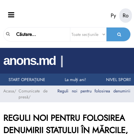
Ру
Ro
|
anons.md
ELURI LA NUMĂRUL UNIC DE URGENȚĂ 112
RII AUTO
START OPERAȚIUNEA „TAXI”
La mulți ani!
NIVEL SPORIT 
Acasa
/
Comunicate de
Reguli noi pentru folosirea denumirii st
presă
/
REGULI NOI PENTRU FOLOSIREA
DENUMIRII STATULUI ÎN MĂRCILE,