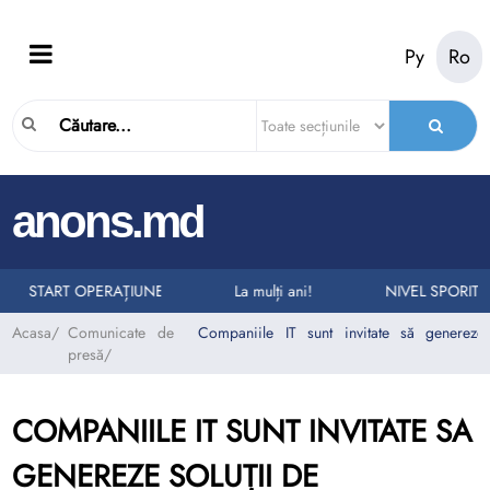
Ру
Ro
|
anons.md
LURI LA NUMĂRUL UNIC DE URGENȚĂ 112
II AUTO
START OPERAȚIUNEA „TAXI”
La mulți ani!
NIVEL SPORIT 
Acasa
/
Comunicate de
Companiile IT sunt invitate să genereze s
presă
/
COMPANIILE IT SUNT INVITATE SA
GENEREZE SOLUȚII DE