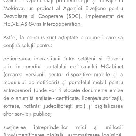
Optim – Oportunități prin tehnologii și inovație în
Moldova, un proiect al Agenției Elvețiene pentru
Dezvoltare și Cooperare (SDC), implementat de
HELVETAS Swiss Intercooperation.
Astfel, la concurs sunt așteptate propuneri care să
conțină soluții pentru:
optimizarea interacțiunii între cetățeni și Guvern
prin intermediul portalului cetățeanului MCabinet
(crearea versiunii pentru dispozitive mobile și a
modulului de notificări) și portofelul mobil pentru
antreprenori (unde vor fi stocate documente emise
de o anumită entitate - certificate, licențe/autorizații,
extrase, hotărâri judecătorești etc.) și digitalizarea
altor servicii publice;
susținerea întreprinderilor mici și mijlocii
(IMM):certificarea digitală, automatizarea logistică,