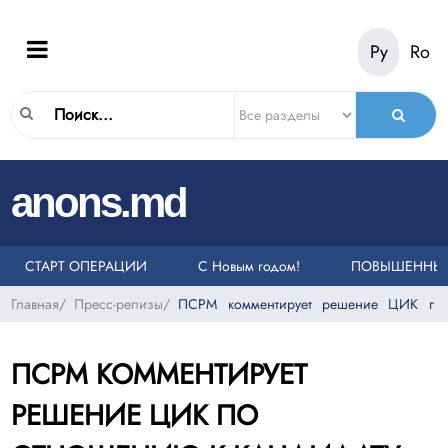
Ру
Ro
|
anons.md
ОНКОВ НА ЕДИНЫЙ НОМЕР СЛУЖБЫ ЭКСТРЕННОЙ ПОМОЩИ 112
ЛИ
СТАРТ ОПЕРАЦИИ «ТАКСИ»
С Новым годом!
ПОВЫШЕННЫЙ 
Главная
/
Пресс-релизы
/
ПСРМ комментирует решение ЦИК по
ПСРМ КОММЕНТИРУЕТ
РЕШЕНИЕ ЦИК ПО