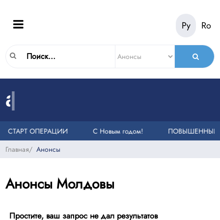
Ру
Ro
|
a
n
o
n
s
.
m
d
НКОВ НА ЕДИНЫЙ НОМЕР СЛУЖБЫ ЭКСТРЕННОЙ ПОМОЩИ 112
И
СТАРТ ОПЕРАЦИИ «ТАКСИ»
С Новым годом!
ПОВЫШЕННЫЙ У
Главная
/
Анонсы
Анонсы Молдовы
Простите, ваш запрос не дал результатов