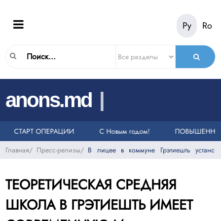
Ру
Ro
|
anons.md
ОНКОВ НА ЕДИНЫЙ НОМЕР СЛУЖБЫ ЭКСТРЕННОЙ ПОМОЩИ 112
ЕЛИ
СТАРТ ОПЕРАЦИИ «ТАКСИ»
С Новым годом!
ПОВЫШЕННЫЙ 
Главная
/
Пресс-релизы
/
В лицее в коммуне Грэтиешть установ
ТЕОРЕТИЧЕСКАЯ СРЕДНЯЯ
ШКОЛА В ГРЭТИЕШТЬ ИМЕЕТ