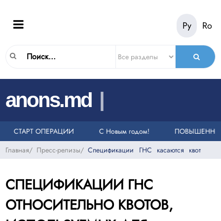
Ру
Ro
|
anons.md
ОНКОВ НА ЕДИНЫЙ НОМЕР СЛУЖБЫ ЭКСТРЕННОЙ ПОМОЩИ 112
ЕЛИ
СТАРТ ОПЕРАЦИИ «ТАКСИ»
С Новым годом!
ПОВЫШЕННЫЙ 
Главная
/
Пресс-релизы
/
Спецификации ГНС касаются квот
СПЕЦИФИКАЦИИ ГНС
ОТНОСИТЕЛЬНО КВОТОВ,