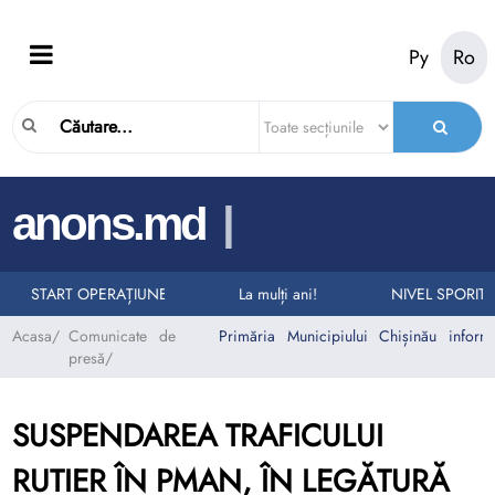
Ру
Ro
|
anons.md
ELURI LA NUMĂRUL UNIC DE URGENȚĂ 112
RII AUTO
START OPERAȚIUNEA „TAXI”
La mulți ani!
NIVEL SPORIT 
Acasa
/
Comunicate de
Primăria Municipiului Chișinău inform
presă
/
SUSPENDAREA TRAFICULUI
RUTIER ÎN PMAN, ÎN LEGĂTURĂ