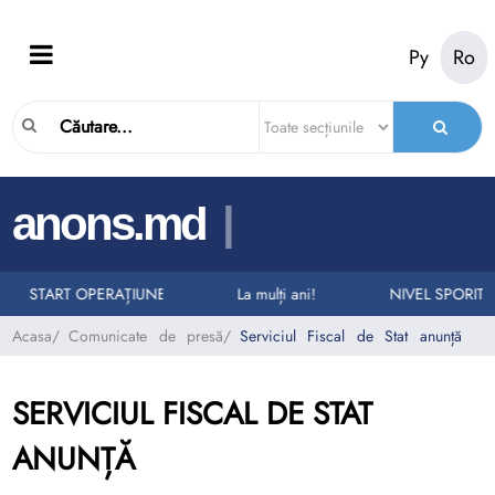
Ру
Ro
|
anons.md
ELURI LA NUMĂRUL UNIC DE URGENȚĂ 112
RII AUTO
START OPERAȚIUNEA „TAXI”
La mulți ani!
NIVEL SPORIT 
Acasa
/
Comunicate de presă
/
Serviciul Fiscal de Stat anunță
SERVICIUL FISCAL DE STAT
ANUNȚĂ