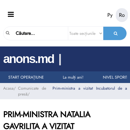
Ру
Ro
|
anons.md
ELURI LA NUMĂRUL UNIC DE URGENȚĂ 112
RII AUTO
START OPERAȚIUNEA „TAXI”
La mulți ani!
NIVEL SPORIT 
Acasa
/
Comunicate de
Prim-ministra a vizitat Incubatorul de a
presă
/
PRIM-MINISTRA NATALIA
GAVRILITA A VIZITAT