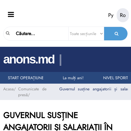
Ру
Ro
|
anons.md
LURI LA NUMĂRUL UNIC DE URGENȚĂ 112
RII AUTO
START OPERAȚIUNEA „TAXI”
La mulți ani!
NIVEL SPORIT 
Acasa
/
Comunicate de
Guvernul susține angajatorii și salaria
presă
/
GUVERNUL SUSȚINE
ANGAJATORII ȘI SALARIAȚII ÎN