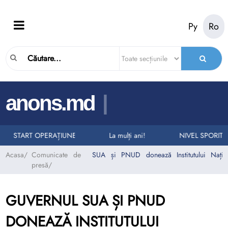
Ру
Ro
|
anons.md
LURI LA NUMĂRUL UNIC DE URGENȚĂ 112
II AUTO
START OPERAȚIUNEA „TAXI”
La mulți ani!
NIVEL SPORIT 
Acasa
/
Comunicate de
SUA și PNUD donează Institutului Națion
presă
/
GUVERNUL SUA ȘI PNUD
DONEAZĂ INSTITUTULUI