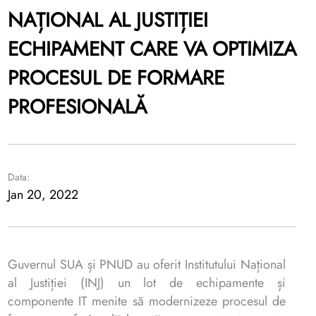
NAȚIONAL AL JUSTIȚIEI
ECHIPAMENT CARE VA OPTIMIZA
PROCESUL DE FORMARE
PROFESIONALĂ
Data:
Jan 20, 2022
Guvernul SUA și PNUD au oferit Institutului Național
al Justiției (INJ) un lot de echipamente și
componente IT menite să modernizeze procesul de