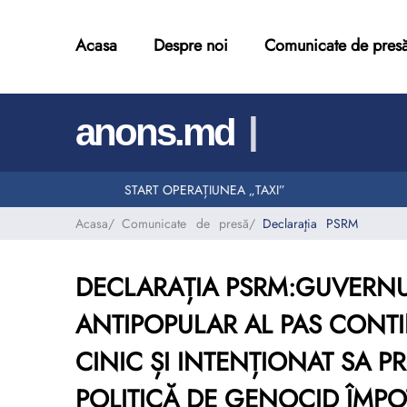
Acasa
Despre noi
Comunicate de pres
|
anons.md
START OPERAȚIUNEA „TAXI”
Acasa
/
Comunicate de presă
/
Declaraţia PSRM
DECLARAȚIA PSRM:GUVERNUL
ANTIPOPULAR AL PAS CONT
CINIC ȘI INTENȚIONAT SA 
POLITICĂ DE GENOCID ÎMPO