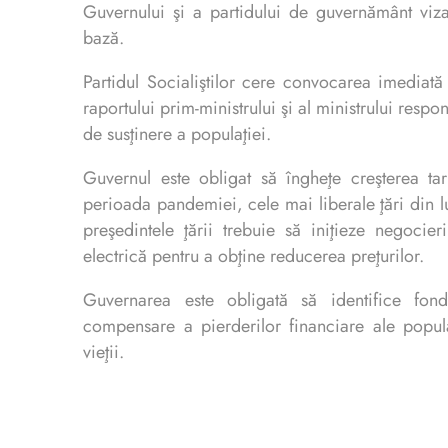
Guvernului şi a partidului de guvernământ viza
bază.
Partidul Socialiştilor cere convocarea imediată
raportului prim-ministrului şi al ministrului res
de susţinere a populaţiei.
Guvernul este obligat să îngheţe creşterea tar
perioada pandemiei, cele mai liberale ţări din l
preşedintele ţării trebuie să iniţieze negocie
electrică pentru a obţine reducerea preţurilor.
Guvernarea este obligată să identifice fon
compensare a pierderilor financiare ale popula
vieţii.