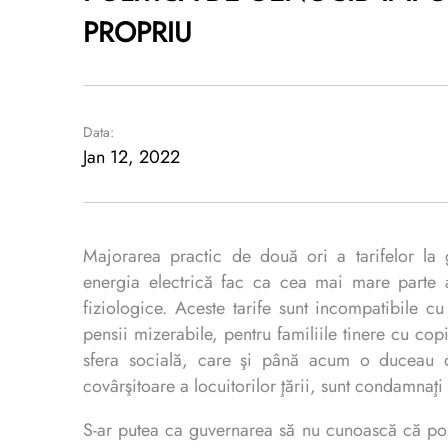
PROPRIU
Data:
Jan 12, 2022
Majorarea practic de două ori a tarifelor la g
energia electrică fac ca cea mai mare parte a 
fiziologice. Aceste tarife sunt incompatibile c
pensii mizerabile, pentru familiile tinere cu cop
sfera socială, care şi până acum o duceau d
covârşitoare a locuitorilor ţării, sunt condamnaţ
S-ar putea ca guvernarea să nu cunoască că popu