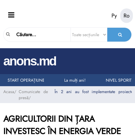
Ру
Ro
|
anons.md
LURI LA NUMĂRUL UNIC DE URGENȚĂ 112
II AUTO
START OPERAȚIUNEA „TAXI”
La mulți ani!
NIVEL SPORIT D
Acasa
/
Comunicate de
În 2 ani au fost implementate proiect
presă
/
AGRICULTORII DIN ȚARA
INVESTESC ÎN ENERGIA VERDE