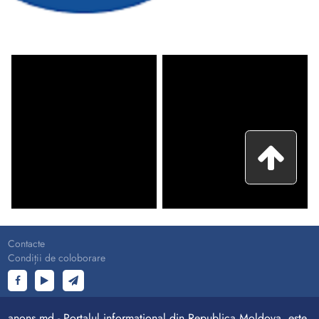
Contacte
Condiții de coloborare
anons.md - Portalul informațional din Republica Moldova, este