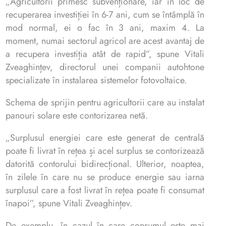
„Agricultorii primesc subvenționare, iar în loc de
recuperarea investiției în 6-7 ani, cum se întâmplă în
mod normal, ei o fac în 3 ani, maxim 4. La
moment, numai sectorul agricol are acest avantaj de
a recupera investiția atât de rapid​​”, spune Vitali
Zveaghințev, directorul unei companii autohtone
specializate în instalarea sistemelor fotovoltaice.
Schema de sprijin pentru agricultorii care au instalat
panouri solare este contorizarea netă.
„Surplusul energiei care este generat de centrală
poate fi livrat în rețea și acel surplus se contorizează
datorită contorului bidirecțional. Ulterior, noaptea,
în zilele în care nu se produce energie sau iarna
surplusul care a fost livrat în rețea poate fi consumat
înapoi​​”, spune Vitali Zveaghințev.
De exemplu, în cazul în care consumul este mai