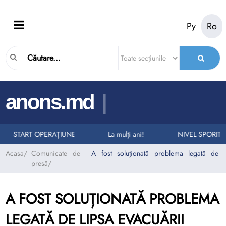
Ру
Ro
|
anons.md
LURI LA NUMĂRUL UNIC DE URGENȚĂ 112
RII AUTO
START OPERAȚIUNEA „TAXI”
La mulți ani!
NIVEL SPORIT 
Acasa
/
Comunicate de
A fost soluționată problema legată de l
presă
/
A FOST SOLUȚIONATĂ PROBLEMA
LEGATĂ DE LIPSA EVACUĂRII