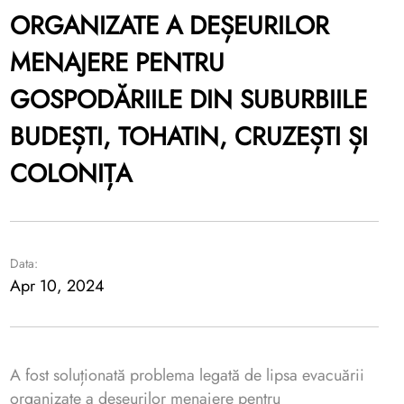
ORGANIZATE A DEȘEURILOR
MENAJERE PENTRU
GOSPODĂRIILE DIN SUBURBIILE
BUDEȘTI, TOHATIN, CRUZEȘTI ȘI
COLONIȚA
Data:
Apr 10, 2024
A fost soluționată problema legată de lipsa evacuării
organizate a deșeurilor menajere pentru