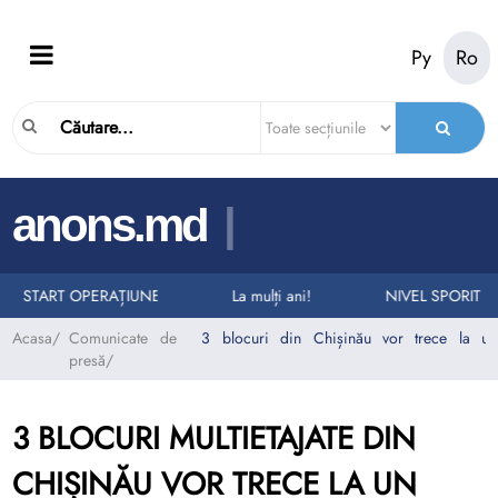
Ру
Ro
|
a
n
o
n
s
.
m
d
URI LA NUMĂRUL UNIC DE URGENȚĂ 112
I AUTO
START OPERAȚIUNEA „TAXI”
La mulți ani!
NIVEL SPORIT D
Acasa
/
Comunicate de
3 blocuri din Chișinău vor trece la un 
presă
/
3 BLOCURI MULTIETAJATE DIN
CHIȘINĂU VOR TRECE LA UN