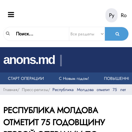
Ру
Ro
|
anons.md
ОНКОВ НА ЕДИНЫЙ НОМЕР СЛУЖБЫ ЭКСТРЕННОЙ ПОМОЩИ 112
ЕЛИ
СТАРТ ОПЕРАЦИИ «ТАКСИ»
С Новым годом!
ПОВЫШЕННЫЙ 
Главная
/
Пресс-релизы
/
Республика Молдова отметит 75 лет 
РЕСПУБЛИКА МОЛДОВА
ОТМЕТИТ 75 ГОДОВЩИНУ