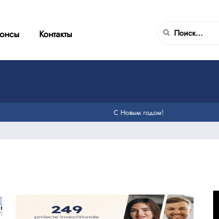
онсы
Контакты
С Новым годом!