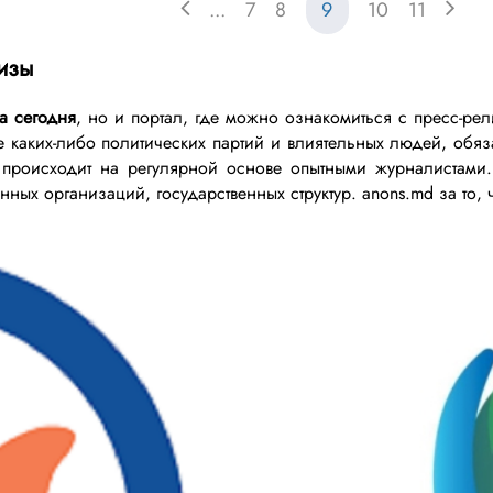
...
7
8
9
10
11
изы
а сегодня
, но и портал, где можно ознакомиться с пресс-р
е каких-либо политических партий и влиятельных людей, обя
 происходит на регулярной основе опытными журналистам
нных организаций, государственных структур. anons.md за то, 