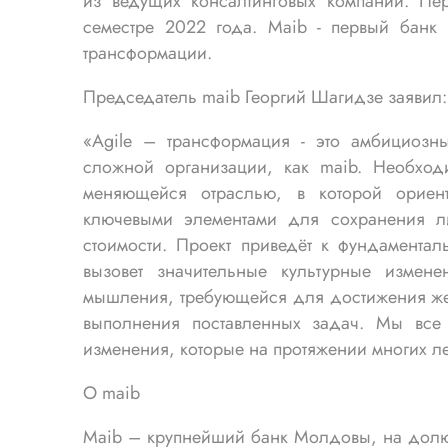
из ведущих консалтинговых компаний. Пер
cеместре 2022 года. Maib - первый банк
трансформации.
Председатель maib Георгий Шагидзе заявил:
«Agile – трансформация - это амбициозн
сложной организации, как maib. Необход
меняющейся отраслью, в которой ориен
ключевыми элементами для сохранения л
стоимости. Проект приведёт к фундамента
вызовет значительные культурные измен
мышления, требующейся для достижения же
выполнения поставленных задач. Мы все
изменения, которые на протяжении многих ле
О maib
Maib – крупнейший банк Молдовы, на долю 