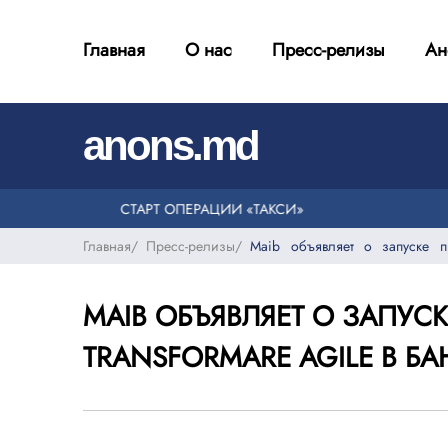
Главная
О нас
Пресс-релизы
Ан
|
a
n
o
n
s
.
m
d
СТАРТ ОПЕРАЦИИ «ТАКСИ»
Главная
/
Пресс-релизы
/
Maib объявляет о запуске пр
MAIB ОБЪЯВЛЯЕТ О ЗАПУСК
TRANSFORMARE AGILE В БА